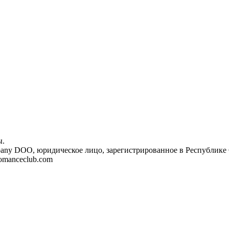
ы.
ny DOO, юридическое лицо, зарегистрированное в Республике С
@romanceclub.com