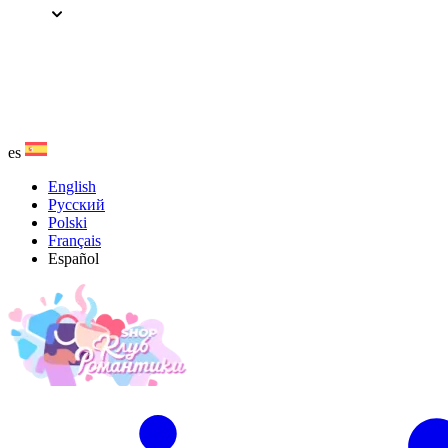
Saltar
al
contenido
es
English
Русский
Polski
Français
Español