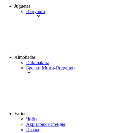
Juguetes
Игрушки
Almohadas
Dakimakura
Брелки Мини-Подушки
Varios
Чиби
Акриловые стенды
Пазлы