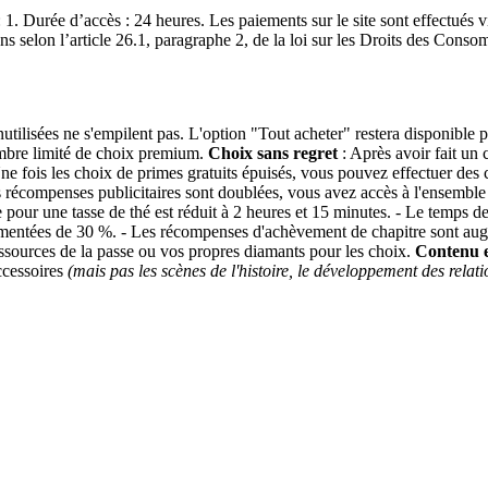
. Durée d’accès : 24 heures. Les paiements sur le site sont effectués 
 selon l’article 26.1, paragraphe 2, de la loi sur les Droits des Conso
lisées ne s'empilent pas. L'option "Tout acheter" restera disponible po
mbre limité de choix premium.
Choix sans regret
: Après avoir fait un
e fois les choix de primes gratuits épuisés, vous pouvez effectuer des 
 récompenses publicitaires sont doublées, vous avez accès à l'ensemble d
our une tasse de thé est réduit à 2 heures et 15 minutes. - Le temps de
ugmentées de 30 %. - Les récompenses d'achèvement de chapitre sont aug
 ressources de la passe ou vos propres diamants pour les choix.
Contenu e
ccessoires
(mais pas les scènes de l'histoire, le développement des relati