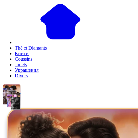
Thé et Diamants
Книги
Coussins
Jouets
Украшения
Divers
1
/
3