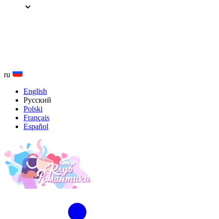
Перейти
к
содержанию
ru
English
Русский
Polski
Français
Español