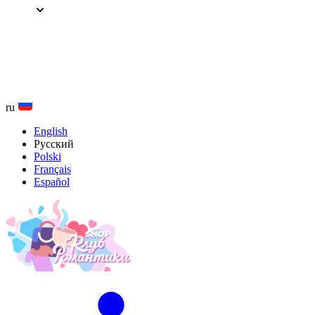
Перейти
к
содержанию
ru
English
Русский
Polski
Français
Español