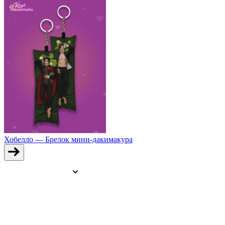
Хобелло — Брелок мини-дакимакура