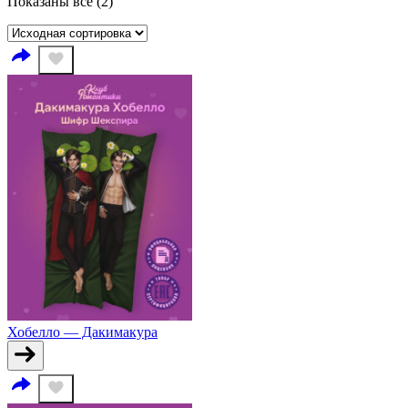
Показаны все (2)
Хобелло — Дакимакура