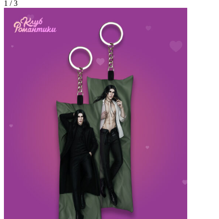
1
/
3