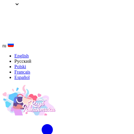
Перейти
к
содержанию
ru
English
Русский
Polski
Français
Español