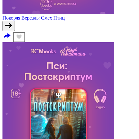
Покоряя Версаль: Смех Птиц