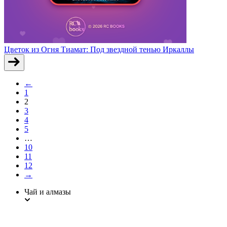
Цветок из Огня Тиамат: Под звездной тенью Иркаллы
←
1
2
3
4
5
…
10
11
12
→
Чай и алмазы